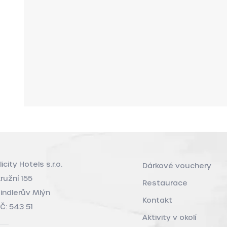
licity Hotels s.r.o.
Dárkové vouchery
ružní 155
Restaurace
indlerův Mlýn
Kontakt
Č: 543 51
Aktivity v okolí