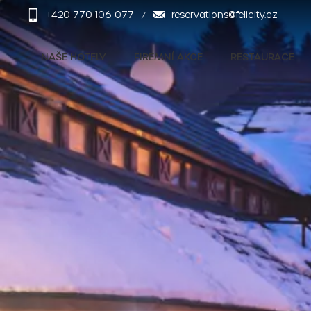
+420 770 106 077
reservations@felicity.cz
NAŠE HOTELY
FIREMNÍ AKCE
RESTAURACE