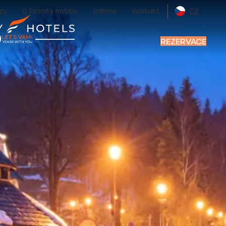
zy
O Felicity hotels
Galerie
Kontakt
CZ
REZERVACE