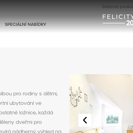
Dárkové pouka
SPECIÁLNÍ NABÍDKY
lbou pro rodiny s dětmi,
ortní ubytování ve
statné ložnice, každá
děleny dveřmi pro
evírá nádherný výhled na