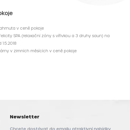
okoje
ahrnuta v ceně pokoje
elicity SPA (relaxační zóny s vířivkou a 3 druhy saun) na
 1.5.2018
yžárny v zimních měsících v ceně pokoje
Newsletter
Chcete dostávat do emailu atraktivní nabídky