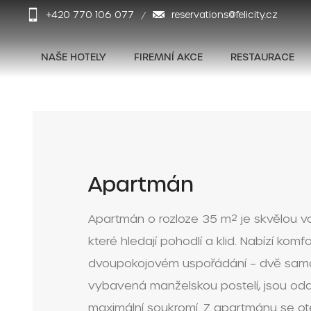
+420 770 106 077
reservations@felicity.cz
NAŠE HOTELY
FIREMNÍ AKCE
RESTAURACE
Apartmán
Apartmán o rozloze 35 m² je skvělou vo
které hledají pohodlí a klid. Nabízí komf
dvoupokojovém uspořádání – dvě samo
vybavená manželskou postelí, jsou od
maximální soukromí. Z apartmánu se ot