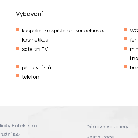
Vybavení
koupelna se sprchou a koupelnovou
WC
kosmetikou
fén
satelitní TV
min
i n
pracovní stůl
bez
telefon
licity Hotels s.r.o.
Dárkové vouchery
ružní 155
Restaurace