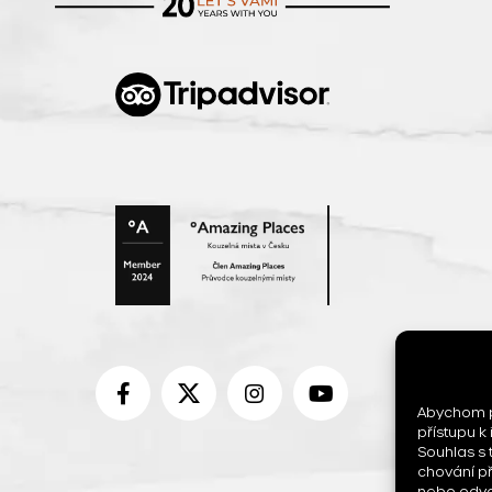
Abychom po
přístupu k
Souhlas s
chování p
nebo odvol