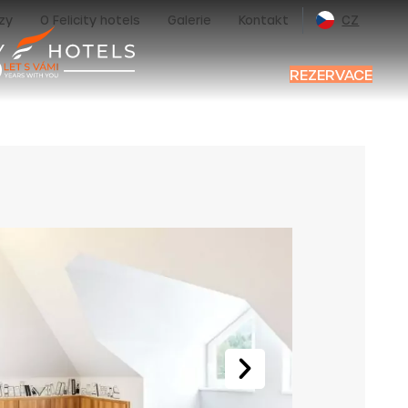
zy
O Felicity hotels
Galerie
Kontakt
CZ
REZERVACE