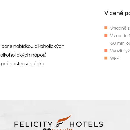
V ceně p
Snídaně z
Vstup do F
60 min. od
ibar s nabídkou alkoholických
Využití l
ealkoholických nápojů
Wi-Fi
pečnostní schránka