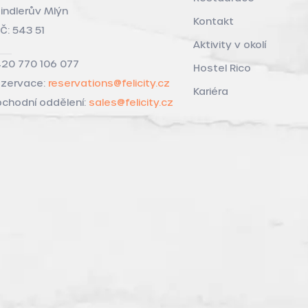
indlerův Mlýn
Kontakt
Č: 543 51
Aktivity v okolí
20 770 106 077
Hostel Rico
zervace:
reservations@felicity.cz
Kariéra
chodní oddělení:
sales@felicity.cz