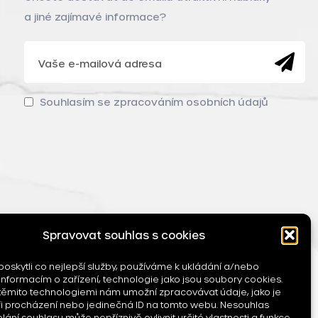
a jiné zajímavé informace?
Souhlasím se zpracováním osobních údajů
Spravovat souhlas s cookies
skytli co nejlepší služby, používáme k ukládání a/nebo
 informacím o zařízení, technologie jako jsou soubory cookies.
 těmito technologiemi nám umožní zpracovávat údaje, jako je
ři procházení nebo jedinečná ID na tomto webu. Nesouhlas
ání souhlasu může nepříznivě ovlivnit určité vlastnosti a funkce.