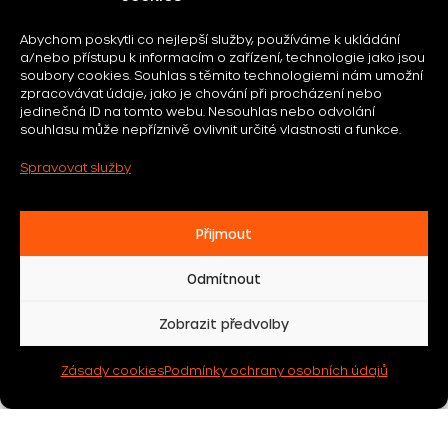
Abychom poskytli co nejlepší služby, používáme k ukládání
a/nebo přístupu k informacím o zařízení, technologie jako jsou
Souhlasím se zpracováním osobních údajů
soubory cookies. Souhlas s těmito technologiemi nám umožní
zpracovávat údaje, jako je chování při procházení nebo
jedinečná ID na tomto webu. Nesouhlas nebo odvolání
souhlasu může nepříznivě ovlivnit určité vlastnosti a funkce.
Spravovat služby
Přijmout
felicityhotels.cz ©
2026
Odmítnout
Podmínky ochrany osobních údajů
Zobrazit předvolby
Všeobecné obchodní podmínky
Zásady cookies
Podmínky ochrany osobních údajů
Group 1581
Akceptujeme benefitní programy