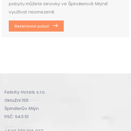
pobytu můžete lanovky ve Špindlerově Mlýně
využívat neomezeně.
Rezervovat pobyt
Felicity Hotels s.r.o.
Okružní 155
Špindlerův Mlýn
PSČ: 543 51
+420 770 106 077