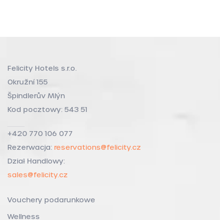
Felicity Hotels s.r.o.
Okružní 155
Špindlerův Mlýn
Kod pocztowy: 543 51
+420 770 106 077
Rezerwacja:
reservations@felicity.cz
Dział Handlowy:
sales@felicity.cz
Vouchery podarunkowe
Wellness