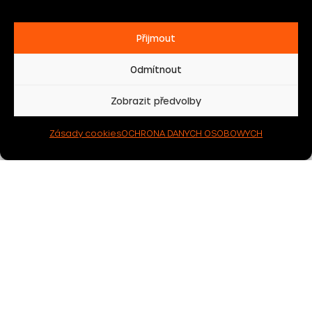
Přijmout
Odmítnout
Zobrazit předvolby
Zásady cookies
OCHRONA DANYCH OSOBOWYCH
Newsletter
Czy chcesz otrzymywać atrakcyjne oferty i inne
ciekawe informacje na swój adres e-mail?
Wyrażam zgodę na przetwarzanie danych
osobowych