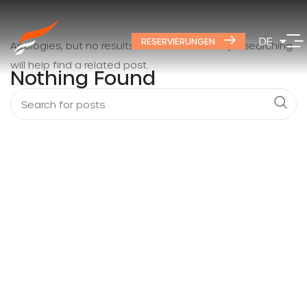
Hostel Rico – Pokoje
EN
DE
PL
RESERVIERUNGEN
Apologies, but no results were found. Perhaps searching
will help find a related post.
Nothing Found