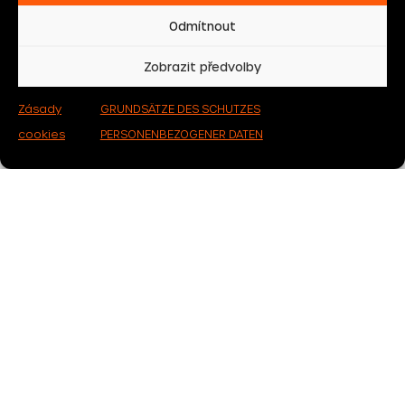
Odmítnout
Zobrazit předvolby
Zásady
GRUNDSÄTZE DES SCHUTZES
cookies
PERSONENBEZOGENER DATEN
Newsletter
Wollen Sie per E-Mail attraktive Angebote und andere
interessante Informationen erhalten?
Ich stimme der Verarbeitung personenbezogener
Daten zu.