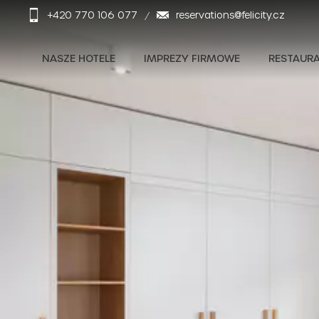
+420 770 106 077
reservations@felicity.cz
NASZE HOTELE
IMPREZY FIRMOWE
RESTAURA