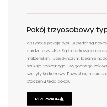
Pokój trzyosobowy typ
Wszystkie pokoje typu Superior są nowo
bardzo przytulne. Są to całkowicie odno
małżeńskim i pojedynczym. Idealnie nadaj
szukają spokojnego i wygodnego zakwa
szczyty Karkonoszy. Pozwól się rozpies
otoczeniu tego pokoju.
REZERWACJA