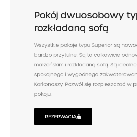
Pokój dwuosobowy typ
rozkładaną sofą
Wszystkie pokoje typu Superior są nowo
bardzo przytulne. Są to całkowicie odno
małżeńskim i rozkładaną sofą. Są idealne
spokojnego i wygodnego zakwaterowani
Karkonoszy. Pozwól się rozpieszczać w 
pokoju.
REZERWACJA