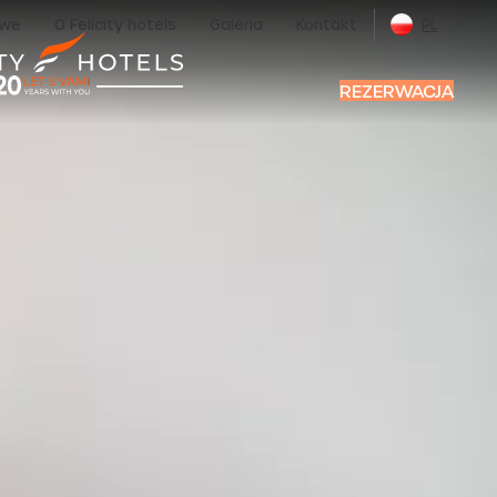
owe
O Felicity hotels
Galeria
Kontakt
PL
REZERWACJA