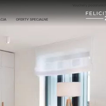
Vouchery podarunk
CJA
OFERTY SPECJALNE