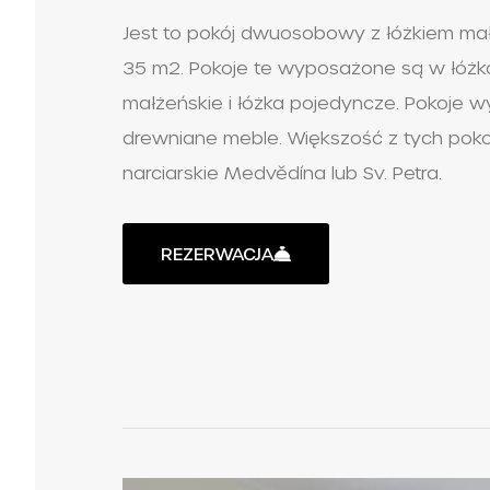
Jest to pokój dwuosobowy z łóżkiem mał
35 m2. Pokoje te wyposażone są w łóżko
małżeńskie i łóżka pojedyncze. Pokoje
drewniane meble. Większość z tych poko
narciarskie Medvědína lub Sv. Petra.
REZERWACJA