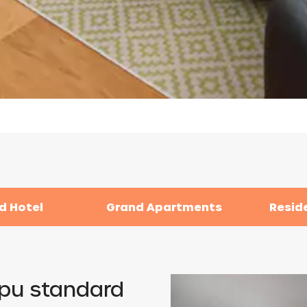
d Hotel
Grand Apartments
Resid
pu standard