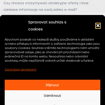
Czy chcesz otrzymywać atrakcyjne oferty i inne
ciekawe informacje na swój adres e-mail?
Spravovat souhlas s
cookies
Wyrażam zgodę na przetwarzanie danych
Abychom poskytli co nejlepší služby, používáme k ukládání
a/nebo přístupu k informacím o zařízení, technologie jako jsou
osobowych
soubory cookies. Souhlas s těmito technologiemi nám umožní
zpracovávat údaje, jako je chování při procházení nebo
jedinečná ID na tomto webu. Nesouhlas nebo odvolání
souhlasu může nepříznivě ovlivnit určité vlastnosti a funkce.
Zarządzaj serwisami
Přijmout
felicityhotels.cz ©
2026
Odmítnout
Zasady ochrony danych osobowych