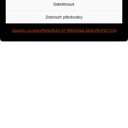
Odmítnout
Zobrazit předvolby
Zásady cookies
PRINCIPLES OF PERSONAL DATA PROTECTION
Newsletter
Do you want to receive attractive offers and other
interesting information by email?
I agree to the processing of personal data