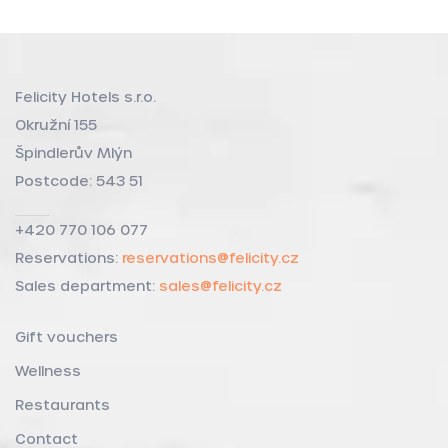
Felicity Hotels s.r.o.
Okružní 155
Špindlerův Mlýn
Postcode: 543 51
+420 770 106 077
Reservations:
reservations@felicity.cz
Sales department:
sales@felicity.cz
Gift vouchers
Wellness
Restaurants
Contact