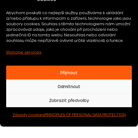
I agree to the processing of personal data
Abychom poskytli co nejlepší služby, používáme k ukládání
a/nebo přístupu k informacím o zařízení, technologie jako jsou
soubory cookies. Souhlas s těmito technologiemi nám umožní
zpracovávat údaje, jako je chování při procházení nebo
jedinečná ID na tomto webu. Nesouhlas nebo odvolání
souhlasu může nepříznivě ovlivnit určité vlastnosti a funkce.
Manage services
felicityhotels.cz ©
2026
Přijmout
Terms of personal data protection
Odmítnout
General Terms and Conditions
Zobrazit předvolby
Group 158
We accept benefit programs
Zásady cookies
PRINCIPLES OF PERSONAL DATA PROTECTION
Group 158