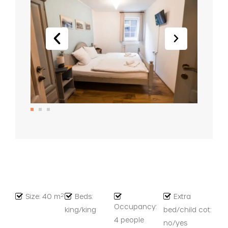
2
Size: 40 m
Beds:
Extra
Occupancy:
king/king
bed/child cot:
4 people
no/yes