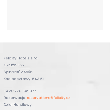
Felicity Hotels s.r.o.
Okružní 155
Špindlerův Mlýn
Kod pocztowy: 543 51
+420 770 106 077
Rezerwacja:
reservations@felicity.cz
Dział Handlowy: