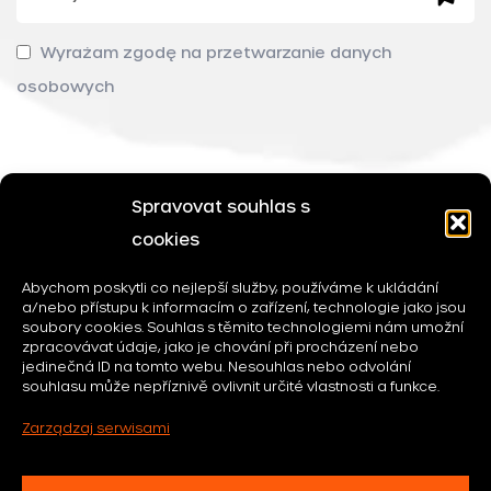
Wyrażam zgodę na przetwarzanie danych
osobowych
Spravovat souhlas s
cookies
Abychom poskytli co nejlepší služby, používáme k ukládání
felicityhotels.cz ©
2026
a/nebo přístupu k informacím o zařízení, technologie jako jsou
soubory cookies. Souhlas s těmito technologiemi nám umožní
zpracovávat údaje, jako je chování při procházení nebo
Zasady ochrony danych osobowych
jedinečná ID na tomto webu. Nesouhlas nebo odvolání
Ogólne Warunki Handlowe
souhlasu může nepříznivě ovlivnit určité vlastnosti a funkce.
Zarządzaj serwisami
Gro
Akceptujemy programy benefitowe
15