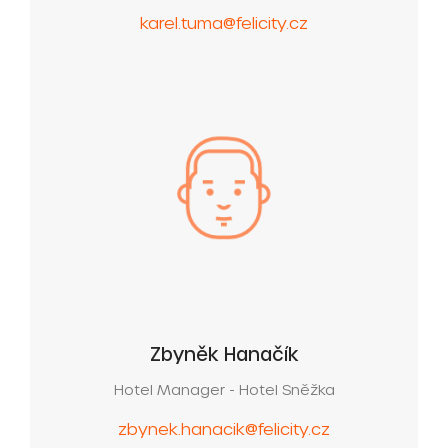
karel.tuma@felicity.cz
Zbyněk Hanačík
Hotel Manager - Hotel Sněžka
zbynek.hanacik@felicity.cz