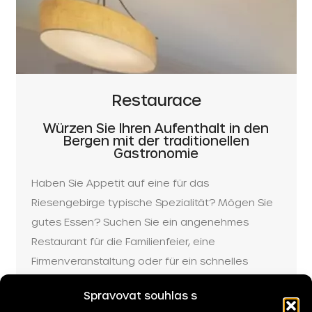
Restaurace
Würzen Sie Ihren Aufenthalt in den
Bergen mit der traditionellen
Gastronomie
Haben Sie Appetit auf eine für das
Riesengebirge typische Spezialität? Mögen Sie
gutes Essen? Suchen Sie ein angenehmes
Restaurant für die Familienfeier, eine
Firmenveranstaltung oder für ein schnelles
Mittagessen im Zentrum von Špindlerův Mlýn?
Spravovat souhlas s
Kehren Sie in einem der berühmten Restaurants